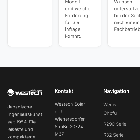
Modell —
Wunsch
und welche
unterstütze
Förderung
bei der Suc
für Sie
nach einem
infrage
Fachbetrieb
kommt.
Kontakt
Navigation
Westech Solar
Wer ist
Japanische
e.U.
Chofu
Ingenieurskunst
Wienersdorfer
seit 1954. Die
R290 Serie
Straße 20-24
leiseste und
M37
R32 Serie
kompakteste