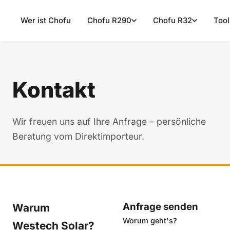
Wer ist Chofu
Chofu R290
Chofu R32
Tool
Kontakt
Wir freuen uns auf Ihre Anfrage – persönliche
Beratung vom Direktimporteur.
Anfrage senden
Warum
Worum geht's?
Westech Solar?