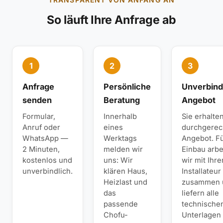
So läuft Ihre Anfrage ab
1
2
3
Anfrage
Persönliche
Unverbind
senden
Beratung
Angebot
Formular,
Innerhalb
Sie erhalte
Anruf oder
eines
durchgerec
WhatsApp —
Werktags
Angebot. F
2 Minuten,
melden wir
Einbau arbe
kostenlos und
uns: Wir
wir mit Ihr
unverbindlich.
klären Haus,
Installateur
Heizlast und
zusammen 
das
liefern alle
passende
technische
Chofu-
Unterlagen