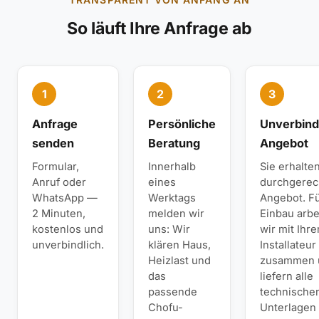
So läuft Ihre Anfrage ab
1
2
3
Anfrage
Persönliche
Unverbind
senden
Beratung
Angebot
Formular,
Innerhalb
Sie erhalte
Anruf oder
eines
durchgerec
WhatsApp —
Werktags
Angebot. F
2 Minuten,
melden wir
Einbau arbe
kostenlos und
uns: Wir
wir mit Ihr
unverbindlich.
klären Haus,
Installateur
Heizlast und
zusammen 
das
liefern alle
passende
technische
Chofu-
Unterlagen