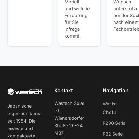
Modell —
Wunsch
und welche
unterstütze
Förderung
bei der Suc
für Sie
nach einem
infrage
Fachbetrieb
kommt.
Kontakt
Navigation
Westech Solar
Wer ist
Japanische
e.U.
Chofu
Ingenieurskunst
Wienersdorfer
seit 1954. Die
R290 Serie
Straße 20-24
leiseste und
M37
R32 Serie
kompakteste