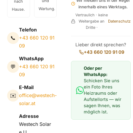
Wir melden uns in der Regel
und
nach
innerhalb eines Werktags.
Wartung.
Hause.
Vertraulich · keine
Weitergabe an
Datenschutz
Dritte ·
Telefon
📞
+43 660 120 91
Lieber direkt sprechen?
09
+43 660 120 91 09
WhatsApp
💬
+43 660 120 91
Oder per
09
WhatsApp:
Schicken Sie uns
ein Foto Ihres
E-Mail
Heizraums oder
✉️
office@westech-
Aufstellorts — wir
solar.at
sagen Ihnen, was
möglich ist.
Adresse
Westech Solar
e.U.