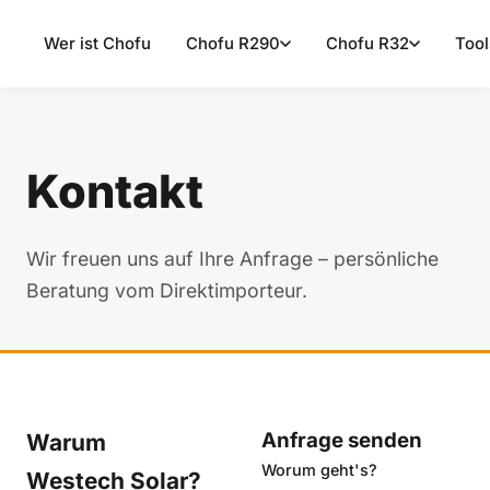
Wer ist Chofu
Chofu R290
Chofu R32
Tool
Kontakt
Wir freuen uns auf Ihre Anfrage – persönliche
Beratung vom Direktimporteur.
Anfrage senden
Warum
Worum geht's?
Westech Solar?