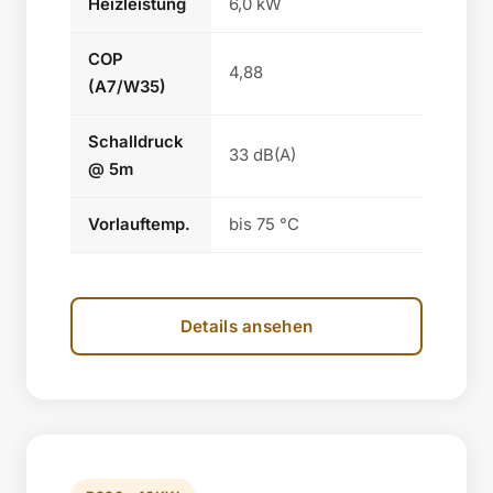
Heizleistung
6,0 kW
COP
4,88
(A7/W35)
Schalldruck
33 dB(A)
@ 5m
Vorlauftemp.
bis 75 °C
Details ansehen