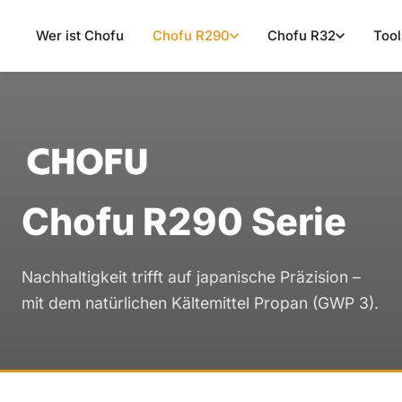
Wer ist Chofu
Chofu R290
Chofu R32
Tool
Chofu R290 Serie
Nachhaltigkeit trifft auf japanische Präzision –
mit dem natürlichen Kältemittel Propan (GWP 3).