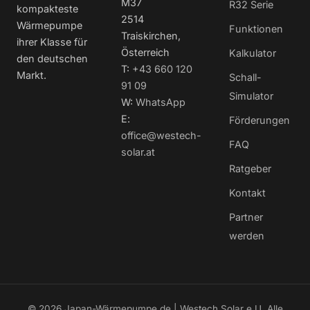
M37
R32 Serie
kompakteste
2514
Wärmepumpe
Funktionen
Traiskirchen,
ihrer Klasse für
Österreich
Kalkulator
den deutschen
T:
+43 660 120
Markt.
Schall-
91 09
Simulator
W:
WhatsApp
E:
Förderungen
office@westech-
FAQ
solar.at
Ratgeber
Kontakt
Partner
werden
© 2026 Japan-Wärmepumpe.de | Westech Solar e.U. Alle