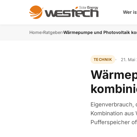
Wer is
Home
›
Ratgeber
›
Wärmepumpe und Photovoltaik kom
21. Mai
TECHNIK
Wärmep
kombini
Eigenverbrauch, 
Kombination aus 
Pufferspeicher oft