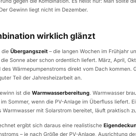
Grund gegen die Kombination. Es heißt nur: Man sollte die
Der Gewinn liegt nicht im Dezember.
bination wirklich glänzt
t die
Übergangszeit
– die langen Wochen im Frühjahr un
 die Sonne aber schon ordentlich liefert. März, April, Ok
eil des Wärmepumpenstroms direkt vom Dach kommen. G
 guter Teil der Jahresheizarbeit an.
ewinn ist die
Warmwasserbereitung
. Warmwasser brau
 im Sommer, wenn die PV-Anlage im Überfluss liefert.
Warmwasser mit Solarstrom bereitet, läuft praktisch zum
chnet ergibt sich daraus eine realistische
Eigendeckun
troms – je nach Größe der PV-Anlage, Ausrichtung de