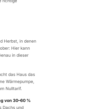
 richtige
d Herbst, in denen
tober: Hier kann
enau in dieser
cht das Haus das
 Eine Wärmepumpe,
 Nulltarif.
g von 30–60 %
s Dachs und