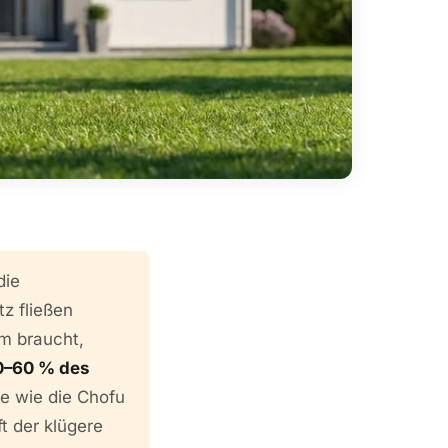
die
z fließen
m braucht,
0–60 % des
 wie die Chofu
t der klügere