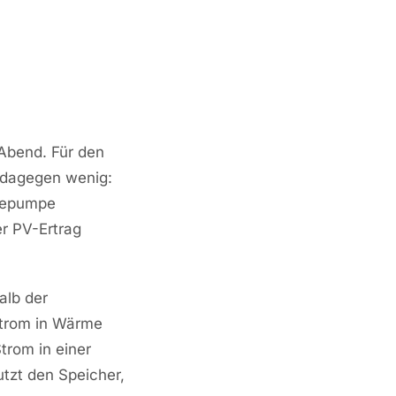
Abend. Für den
 dagegen wenig:
rmepumpe
er PV-Ertrag
alb der
Strom in Wärme
trom in einer
tzt den Speicher,