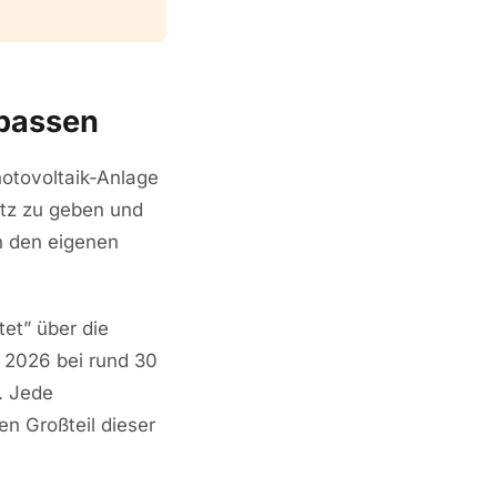
passen
otovoltaik-Anlage
etz zu geben und
n den eigenen
et” über die
t 2026 bei rund 30
. Jede
n Großteil dieser