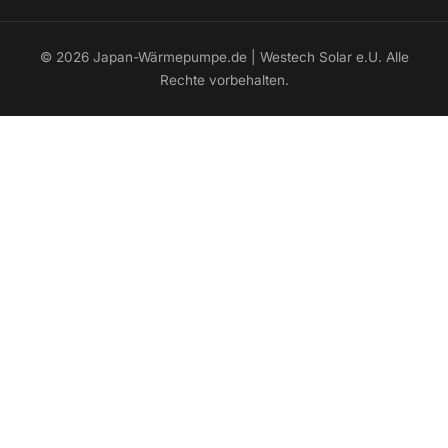
© 2026 Japan-Wärmepumpe.de | Westech Solar e.U. Alle
Rechte vorbehalten.