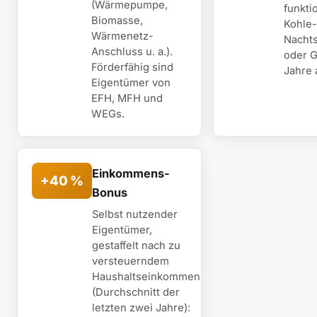
(Wärmepumpe,
funkti
Biomasse,
Kohle-
Wärmenetz-
Nachts
Anschluss u. a.).
oder 
Förderfähig sind
Jahre a
Eigentümer von
EFH, MFH und
WEGs.
Einkommens-
+40 %
Bonus
Selbst nutzender
Eigentümer,
gestaffelt nach zu
versteuerndem
Haushaltseinkommen
(Durchschnitt der
letzten zwei Jahre):