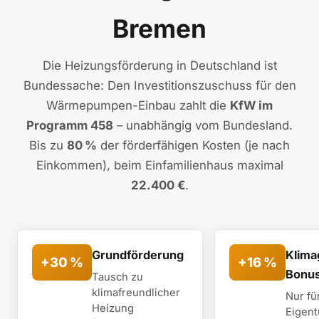
Bremen
Die Heizungsförderung in Deutschland ist
Bundessache: Den Investitionszuschuss für den
Wärmepumpen-Einbau zahlt die
KfW im
Programm 458
– unabhängig vom Bundesland.
Bis zu
80 %
der förderfähigen Kosten (je nach
Einkommen), beim Einfamilienhaus maximal
22.400 €
.
Grundförderung
Klima
+30 %
+16 %
Bonu
Tausch zu
klimafreundlicher
Nur fü
Heizung
Eigent