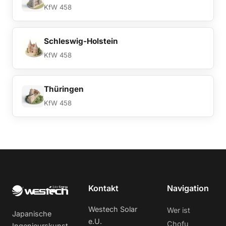
KfW 458
Schleswig-Holstein
KfW 458
Thüringen
KfW 458
Kontakt
Navigation
Westech Solar
Wer ist
Japanische
e.U.
Chofu
Ingenieurskunst