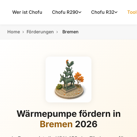
Wer ist Chofu
Chofu R290
Chofu R32
Tool
Home
›
Förderungen
›
Bremen
Wärmepumpe fördern in
Bremen
2026