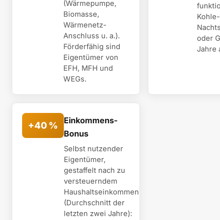
(Wärmepumpe,
funkti
Biomasse,
Kohle-
Wärmenetz-
Nachts
Anschluss u. a.).
oder 
Förderfähig sind
Jahre a
Eigentümer von
EFH, MFH und
WEGs.
Einkommens-
+40 %
Bonus
Selbst nutzender
Eigentümer,
gestaffelt nach zu
versteuerndem
Haushaltseinkommen
(Durchschnitt der
letzten zwei Jahre):