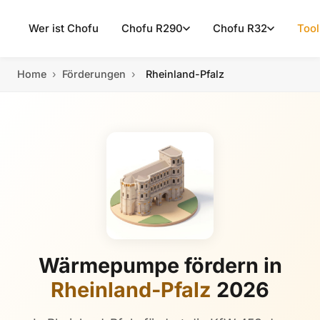
Wer ist Chofu
Chofu R290
Chofu R32
Tool
Home
›
Förderungen
›
Rheinland-Pfalz
Wärmepumpe fördern in
Rheinland-Pfalz
2026