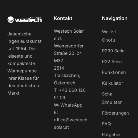
Kontakt
Navigation
Westech Solar
Wer ist
Japanische
e.U.
Chofu
Ingenieurskunst
Wienersdorfer
seit 1954. Die
R290 Serie
Straße 20-24
leiseste und
M37
R32 Serie
kompakteste
2514
Wärmepumpe
Funktionen
Traiskirchen,
ihrer Klasse für
Österreich
Kalkulator
den deutschen
T:
+43 660 120
Markt.
Schall-
91 09
Simulator
W:
WhatsApp
E:
Förderungen
office@westech-
FAQ
solar.at
Ratgeber