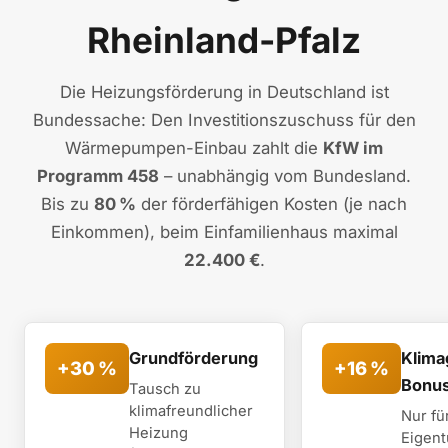
Rheinland-Pfalz
Die Heizungsförderung in Deutschland ist
Bundessache: Den Investitionszuschuss für den
Wärmepumpen-Einbau zahlt die
KfW im
Programm 458
– unabhängig vom Bundesland.
Bis zu
80 %
der förderfähigen Kosten (je nach
Einkommen), beim Einfamilienhaus maximal
22.400 €
.
Grundförderung
Klima
+30 %
+16 %
Bonu
Tausch zu
klimafreundlicher
Nur fü
Heizung
Eigent