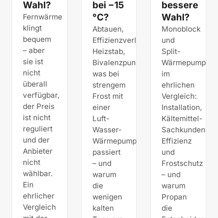
Wahl?
bei −15
bessere
°C?
Wahl?
Fernwärme
klingt
Abtauen,
Monoblock
bequem
Effizienzverlust,
und
– aber
Heizstab,
Split-
sie ist
Bivalenzpunkt:
Wärmepumpe
nicht
was bei
im
überall
strengem
ehrlichen
verfügbar,
Frost mit
Vergleich:
der Preis
einer
Installation,
ist nicht
Luft-
Kältemittel-
reguliert
Wasser-
Sachkundenach
und der
Wärmepumpe
Effizienz
Anbieter
passiert
und
nicht
– und
Frostschutz
wählbar.
warum
– und
Ein
die
warum
ehrlicher
wenigen
Propan
Vergleich
kalten
die