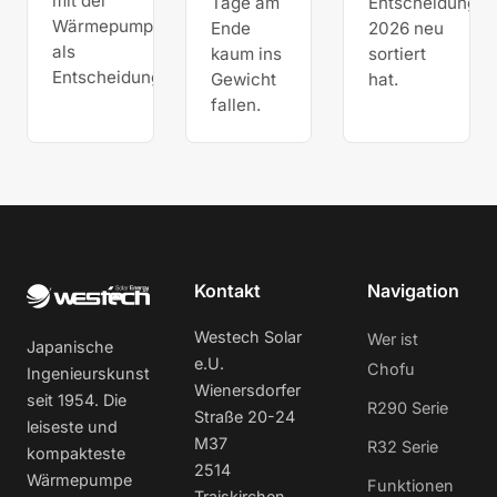
mit der
Tage am
Entscheidung
Wärmepumpe
Ende
2026 neu
als
kaum ins
sortiert
Entscheidungshilfe.
Gewicht
hat.
fallen.
Kontakt
Navigation
Westech Solar
Wer ist
Japanische
e.U.
Chofu
Ingenieurskunst
Wienersdorfer
seit 1954. Die
R290 Serie
Straße 20-24
leiseste und
M37
R32 Serie
kompakteste
2514
Wärmepumpe
Funktionen
Traiskirchen,