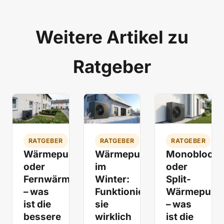
Weitere Artikel zu
Ratgeber
RATGEBER
RATGEBER
RATGEBER
Wärmepumpe
Wärmepumpe
Monoblock
oder
im
oder
Fernwärme
Winter:
Split-
– was
Funktioniert
Wärmepum
ist die
sie
– was
bessere
wirklich
ist die