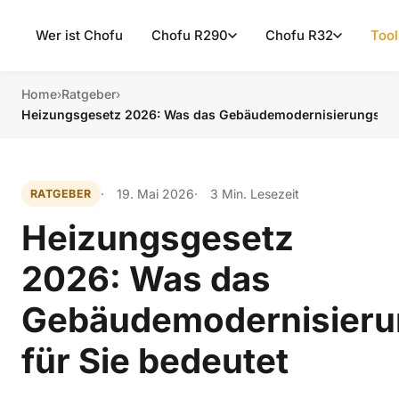
Wer ist Chofu
Chofu R290
Chofu R32
Tool
Home
›
Ratgeber
›
Heizungsgesetz 2026: Was das Gebäudemodernisierungsgese
19. Mai 2026
3 Min. Lesezeit
RATGEBER
Heizungsgesetz
2026: Was das
Gebäudemodernisieru
für Sie bedeutet